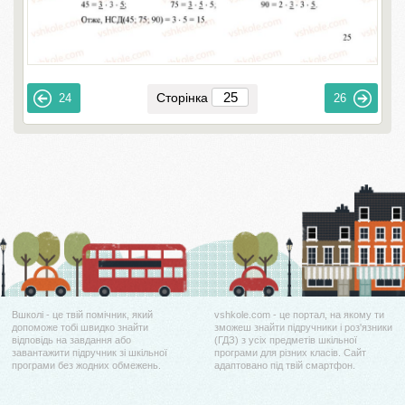
Сторінка
24
26
Вшколі - це твій помічник, який
vshkole.com - це портал, на якому ти
допоможе тобі швидко знайти
зможеш знайти підручники і роз'язники
відповідь на завдання або
(ГДЗ) з усіх предметів шкільної
завантажити підручник зі шкільної
програми для різних класів. Сайт
програми без жодних обмежень.
адаптовано під твій смартфон.