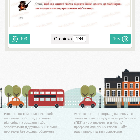
Сторінка
193
195
Вшколі - це твій помічник, який
vshkole.com - це портал, на якому ти
допоможе тобі швидко знайти
зможеш знайти підручники і роз'язники
відповідь на завдання або
(ГДЗ) з усіх предметів шкільної
завантажити підручник зі шкільної
програми для різних класів. Сайт
програми без жодних обмежень.
адаптовано під твій смартфон.