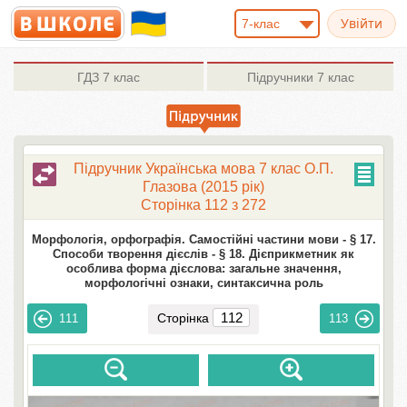
7-клас
ГДЗ
7 клас
Підручники
7 клас
Підручник Українська мова 7 клас О.П.
Глазова (2015 рік)
Сторінка 112 з 272
Морфологія, орфографія. Самостійні частини мови -
§ 17.
Способи творення дієслів -
§ 18. Дієприкметник як
особлива форма дієслова: загальне значення,
морфологічні ознаки, синтаксична роль
Сторінка
111
113