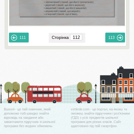
Сторінка
111
113
Вшколі - це твій помічник, який
vshkole.com - це портал, на якому ти
допоможе тобі швидко знайти
зможеш знайти підручники і роз'язники
відповідь на завдання або
(ГДЗ) з усіх предметів шкільної
завантажити підручник зі шкільної
програми для різних класів. Сайт
програми без жодних обмежень.
адаптовано під твій смартфон.