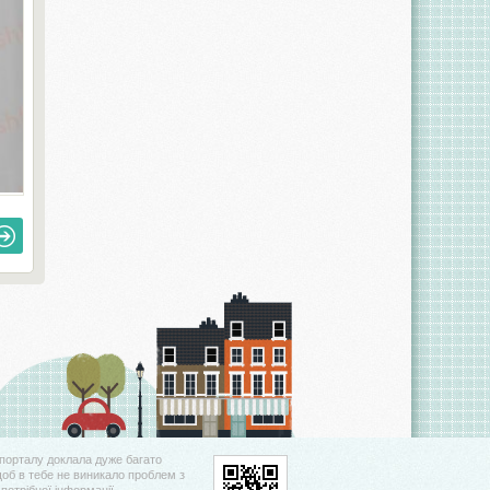
порталу доклала дуже багато
щоб в тебе не виникало проблем з