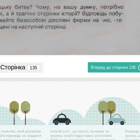
Сторінка
Вперед до сторінки
136
й помічник, який допоможе
vshkole.com - це портал, на якому ти
Команда 
айти відповідь на завдання
зможеш знайти підручники і роз'язники
зусиль, 