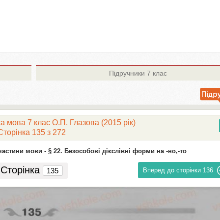
Підручники
7 клас
а мова 7 клас О.П. Глазова (2015 рік)
Сторінка 135 з 272
частини мови -
§ 22. Безособові дієслівні форми на -но,-то
Сторінка
Вперед до сторінки
136