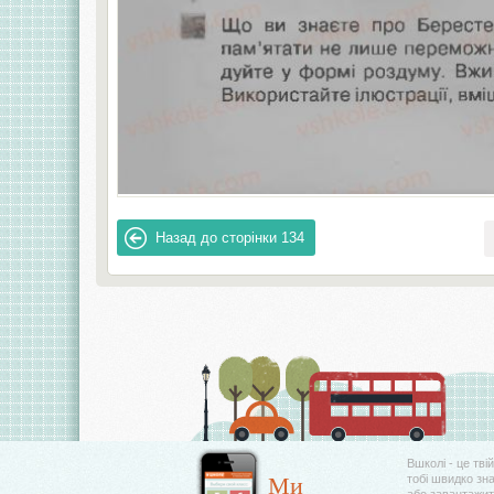
Назад до сторінки
134
Вшколі - це тві
Ми
тобі швидко зн