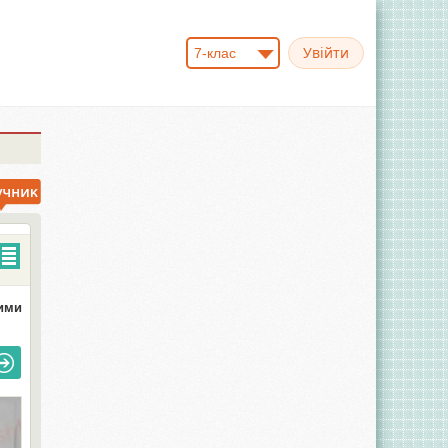
7-клас
ними