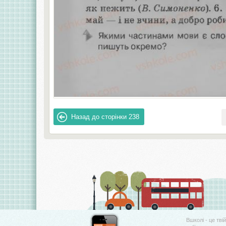
Назад до сторінки
238
Вшколі - це тві