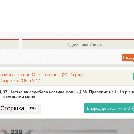
Підручники
7 клас
а мова 7 клас О.П. Глазова (2015 рік)
Сторінка 239 з 272
§ 37. Частка як службова частина мови -
§ 38. Правопис не і ні з різ
частинами мови
Сторінка
Вперед до сторінки
240