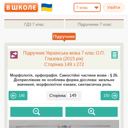
7-клас
ГДЗ
7 клас
Підручники
7 клас
Підручник Українська мова 7 клас О.П.
Глазова (2015 рік)
Сторінка 149 з 272
Морфологія, орфографія. Самостійні частини мови -
§ 26.
Дієприслівник як особлива форма дієслова: загальне
значення, морфологічні ознаки, синтаксична роль
Сторінка
148
150