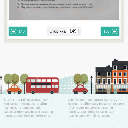
Сторінка
148
150
Вшколі - це твій помічник, який
vshkole.com - це портал, на якому ти
допоможе тобі швидко знайти
зможеш знайти підручники і роз'язники
відповідь на завдання або
(ГДЗ) з усіх предметів шкільної
завантажити підручник зі шкільної
програми для різних класів. Сайт
програми без жодних обмежень.
адаптовано під твій смартфон.