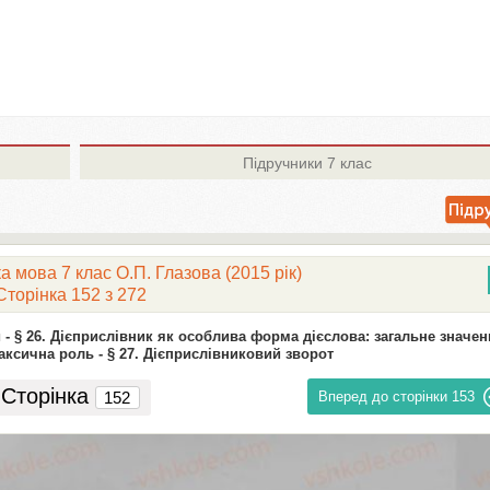
Підручники
7 клас
а мова 7 клас О.П. Глазова (2015 рік)
Сторінка 152 з 272
 -
§ 26. Дієприслівник як особлива форма дієслова: загальне значен
аксична роль -
§ 27. Дієприслівниковий зворот
Сторінка
Вперед до сторінки
153