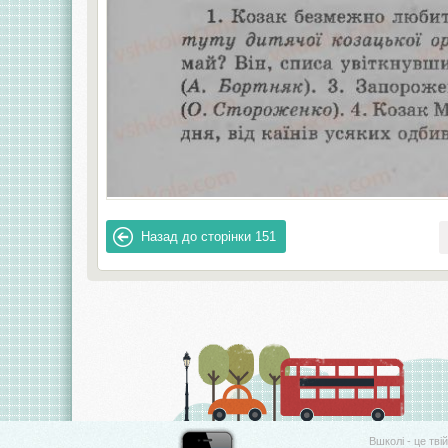
Назад до сторінки
151
Вшколі - це тві