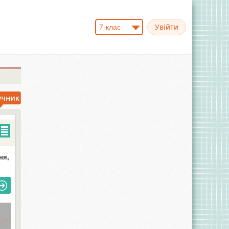
7-клас
ня,