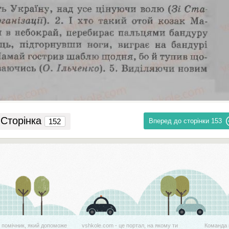
Сторінка
Вперед до сторінки
153
й помічник, який допоможе
vshkole.com - це портал, на якому ти
Команда 