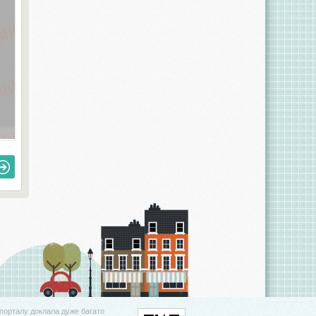
порталу доклала дуже багато