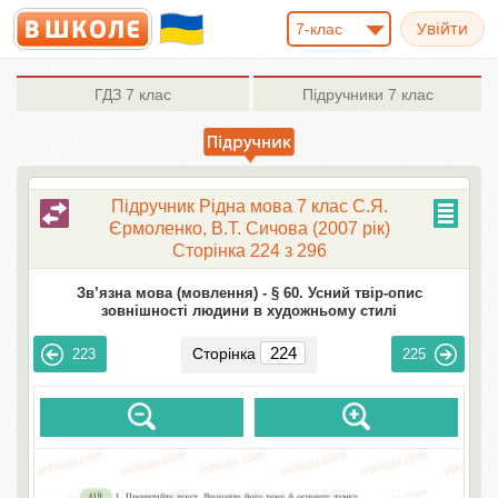
7-клас
ГДЗ
7 клас
Підручники
7 клас
Підручник Рідна мова 7 клас С.Я.
Єрмоленко, В.Т. Сичова (2007 рік)
Сторінка 224 з 296
Зв’язна мова (мовлення) -
§ 60. Усний твір-опис
зовнішності людини в художньому стилі
Сторінка
223
225