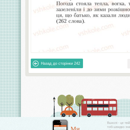
Назад до сторінки
242
Вшколі - це тві
Ми
тобі швидко зн