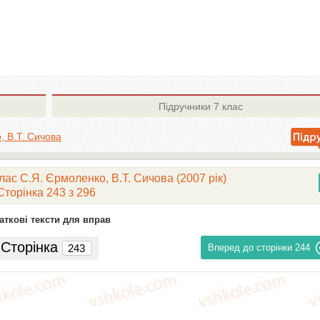
Підручники
7 клас
, В.Т. Сичова
лас С.Я. Єрмоленко, В.Т. Сичова (2007 рік)
Сторінка 243 з 296
аткові тексти для вправ
Сторінка
Вперед до сторінки
244