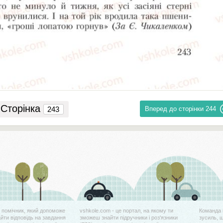
Сторінка
Вперед до сторінки
244
й помічник, який допоможе
vshkole.com - це портал, на якому ти
Команда 
айти відповідь на завдання
зможеш знайти підручники і роз'язники
зусиль, 