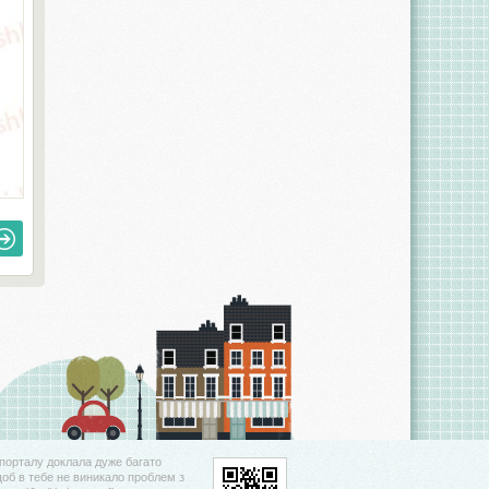
порталу доклала дуже багато
щоб в тебе не виникало проблем з