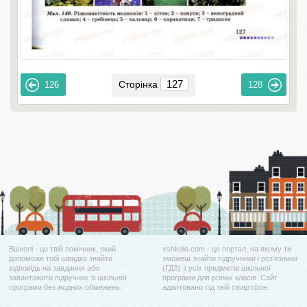
Сторінка
126
128
Вшколі - це твій помічник, який
vshkole.com - це портал, на якому ти
допоможе тобі швидко знайти
зможеш знайти підручники і роз'язники
відповідь на завдання або
(ГДЗ) з усіх предметів шкільної
завантажити підручник зі шкільної
програми для різних класів. Сайт
програми без жодних обмежень.
адаптовано під твій смартфон.