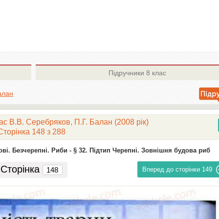
Підручники
8 клас
алан
ас В.В. Серебряков, П.Г. Балан (2008 рік)
Сторінка 148 з 288
ві. Безчерепні. Риби -
§ 32. Підтип Черепні. Зовнішня будова риб
Сторінка
Вперед до сторінки
149