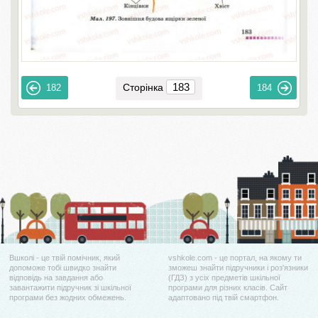
Сторінка
182
184
Вшколі - це твій помічник, який
vshkole.com - це портал, на якому ти
допоможе тобі швидко знайти
зможеш знайти підручники і роз'язники
відповідь на завдання або
(ГДЗ) з усіх предметів шкільної
завантажити підручник зі шкільної
програми для різних класів. Сайт
програми без жодних обмежень.
адаптовано під твій смартфон.