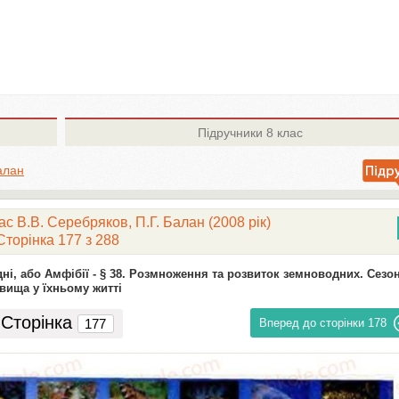
Підручники
8 клас
алан
ас В.В. Серебряков, П.Г. Балан (2008 рік)
Сторінка 177 з 288
ні, або Амфібії -
§ 38. Розмноження та розвиток земноводних. Сезон
вища у їхньому житті
Сторінка
Вперед до сторінки
178