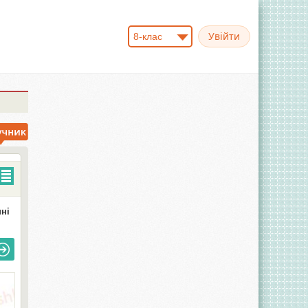
8-клас
ні