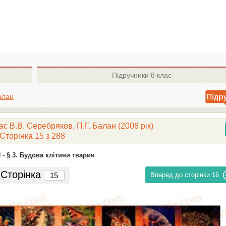
Підручники
8 клас
алан
ас В.В. Серебряков, П.Г. Балан (2008 рік)
Сторінка 15 з 288
 -
§ 3. Будова клітини тварин
Сторінка
Вперед до сторінки
16