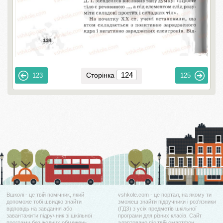
Сторінка
123
125
Вшколі - це твій помічник, який
vshkole.com - це портал, на якому ти
допоможе тобі швидко знайти
зможеш знайти підручники і роз'язники
відповідь на завдання або
(ГДЗ) з усіх предметів шкільної
завантажити підручник зі шкільної
програми для різних класів. Сайт
програми без жодних обмежень.
адаптовано під твій смартфон.