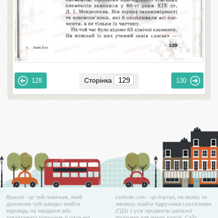
Сторінка
128
130
Вшколі - це твій помічник, який
vshkole.com - це портал, на якому ти
допоможе тобі швидко знайти
зможеш знайти підручники і роз'язники
відповідь на завдання або
(ГДЗ) з усіх предметів шкільної
завантажити підручник зі шкільної
програми для різних класів. Сайт