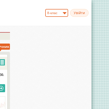
8-клас
30.