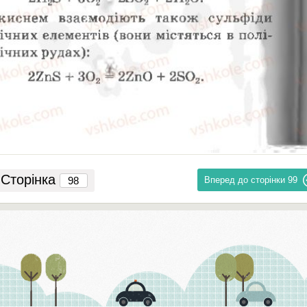
Сторінка
Вперед до сторінки
99