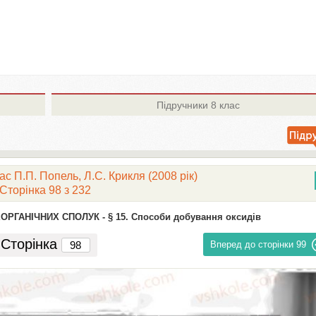
Підручники
8 клас
ас П.П. Попель, Л.С. Крикля (2008 рік)
Сторінка 98 з 232
ЕОРГАНІЧНИХ СПОЛУК -
§ 15. Способи добування оксидів
Сторінка
Вперед до сторінки
99