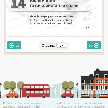
Сторінка
86
88
Вшколі - це твій помічник, який
vshkole.com - це портал, на якому ти
допоможе тобі швидко знайти
зможеш знайти підручники і роз'язники