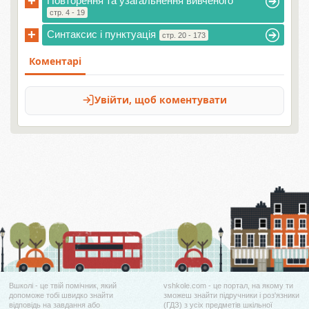
+
Повторення та узагальнення вивченого
стр. 4 - 19
+
Синтаксис і пунктуація
стр. 20 - 173
Вшколі - це твій помічник, який
vshkole.com - це портал, на якому ти
допоможе тобі швидко знайти
зможеш знайти підручники і роз'язники
відповідь на завдання або
(ГДЗ) з усіх предметів шкільної