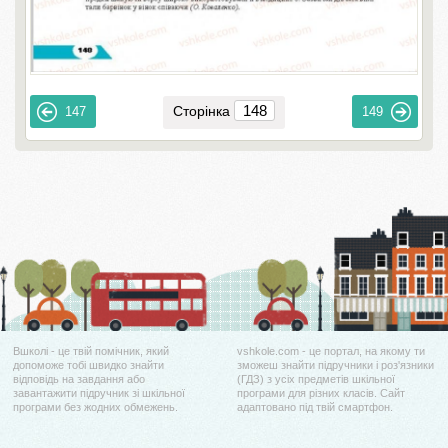
Сторінка
147
149
Вшколі - це твій помічник, який
vshkole.com - це портал, на якому ти
допоможе тобі швидко знайти
зможеш знайти підручники і роз'язники
відповідь на завдання або
(ГДЗ) з усіх предметів шкільної
завантажити підручник зі шкільної
програми для різних класів. Сайт
програми без жодних обмежень.
адаптовано під твій смартфон.