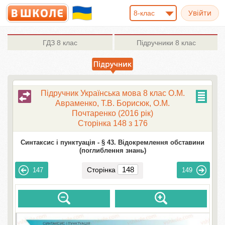
8-клас
ГДЗ
8 клас
Підручники
8 клас
Підручник Українська мова 8 клас О.М.
Авраменко, Т.В. Борисюк, О.М.
Почтаренко (2016 рік)
Сторінка 148 з 176
Синтаксис і пунктуація -
§ 43. Відокремлення обставини
(поглиблення знань)
Сторінка
147
149