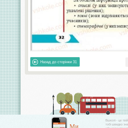
Назад до сторінки
31
Вшколі - це тві
Ми
тобі швидко зн