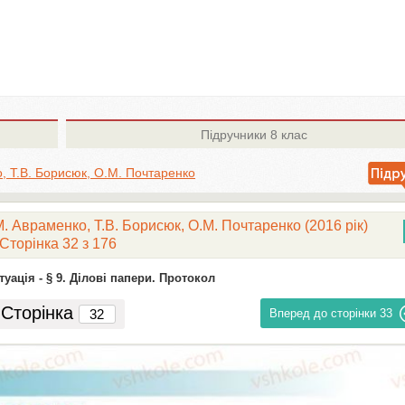
Підручники
8 клас
, Т.В. Борисюк, О.М. Почтаренко
. Авраменко, Т.В. Борисюк, О.М. Почтаренко (2016 рік)
Сторінка 32 з 176
туація -
§ 9. Ділові папери. Протокол
Сторінка
Вперед до сторінки
33