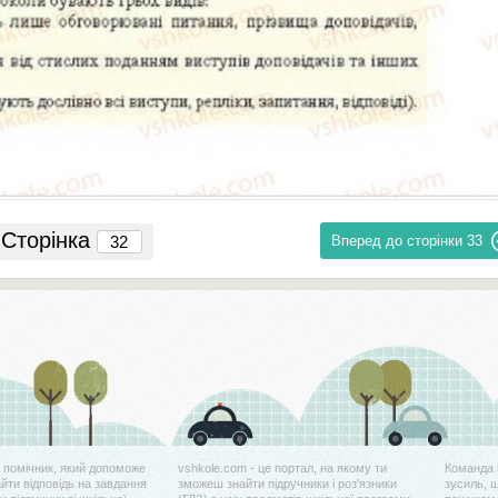
Сторінка
Вперед до сторінки
33
й помічник, який допоможе
vshkole.com - це портал, на якому ти
Команда 
айти відповідь на завдання
зможеш знайти підручники і роз'язники
зусиль, 