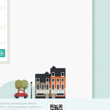
порталу доклала дуже багато
щоб в тебе не виникало проблем з