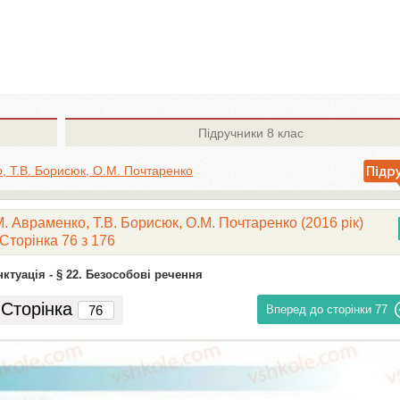
Підручники
8 клас
, Т.В. Борисюк, О.М. Почтаренко
. Авраменко, Т.В. Борисюк, О.М. Почтаренко (2016 рік)
Сторінка 76 з 176
ктуація -
§ 22. Безособові речення
Сторінка
Вперед до сторінки
77