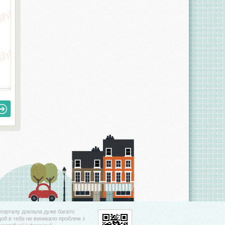
порталу доклала дуже багато
щоб в тебе не виникало проблем з