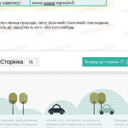
Сторінка
Вперед до сторінки
77
й помічник, який допоможе
vshkole.com - це портал, на якому ти
Команда 
айти відповідь на завдання
зможеш знайти підручники і роз'язники
зусиль, 