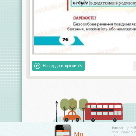
Назад до сторінки
75
Вшколі - це тві
Ми
тобі швидко зн