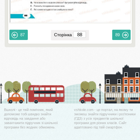
Сторінка
87
89
Вшколі - це твій помічник, який
vshkole.com - це портал, на якому ти
допоможе тобі швидко знайти
зможеш знайти підручники і роз'язники
відповідь на завдання або
(ГДЗ) з усіх предметів шкільної
завантажити підручник зі шкільної
програми для різних класів. Сайт
програми без жодних обмежень.
адаптовано під твій смартфон.