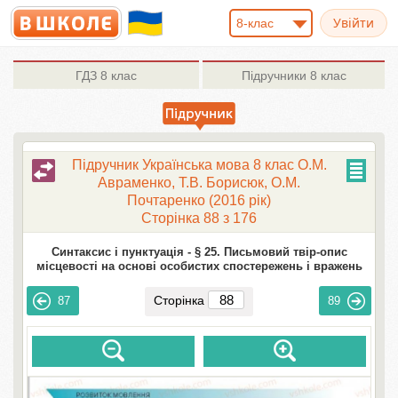
8-клас
ГДЗ
8 клас
Підручники
8 клас
Підручник Українська мова 8 клас О.М.
Авраменко, Т.В. Борисюк, О.М.
Почтаренко (2016 рік)
Сторінка 88 з 176
Синтаксис і пунктуація -
§ 25. Письмовий твір-опис
місцевості на основі особистих спостережень і вражень
Сторінка
87
89