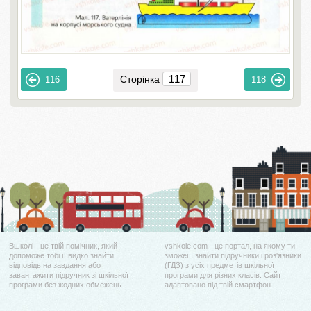
Сторінка
116
118
Вшколі - це твій помічник, який
vshkole.com - це портал, на якому ти
допоможе тобі швидко знайти
зможеш знайти підручники і роз'язники
відповідь на завдання або
(ГДЗ) з усіх предметів шкільної
завантажити підручник зі шкільної
програми для різних класів. Сайт
програми без жодних обмежень.
адаптовано під твій смартфон.