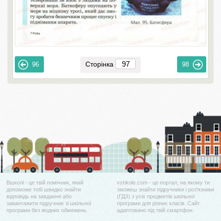
Сторінка
96
98
Вшколі - це твій помічник, який
vshkole.com - це портал, на якому ти
допоможе тобі швидко знайти
зможеш знайти підручники і роз'язники
відповідь на завдання або
(ГДЗ) з усіх предметів шкільної
завантажити підручник зі шкільної
програми для різних класів. Сайт
програми без жодних обмежень.
адаптовано під твій смартфон.