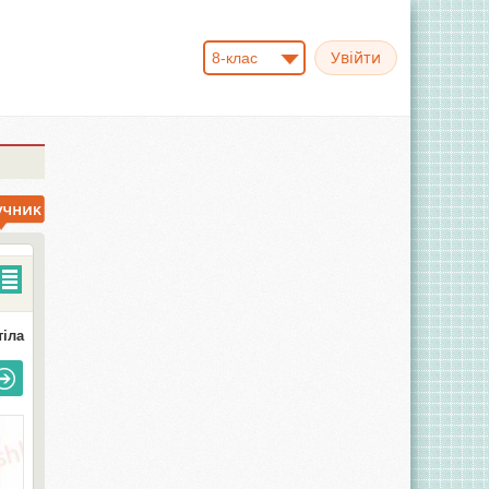
8-клас
тіла