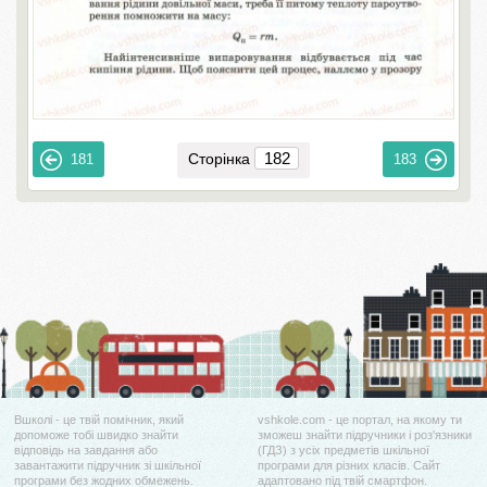
Сторінка
181
183
Вшколі - це твій помічник, який
vshkole.com - це портал, на якому ти
допоможе тобі швидко знайти
зможеш знайти підручники і роз'язники
відповідь на завдання або
(ГДЗ) з усіх предметів шкільної
завантажити підручник зі шкільної
програми для різних класів. Сайт
програми без жодних обмежень.
адаптовано під твій смартфон.