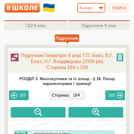
8-клас
ГДЗ
8 клас
Підручники
8 клас
Підручник Геометрія 8 клас Г.П. Бевз, В.Г.
Бевз, Н.Г. Владімірова (2008 рік)
Сторінка 164 з 258
РОЗДІЛ 3. Многокутники та їх площі -
§ 18. Площі
паралелограма і трапеції
Сторінка
163
165