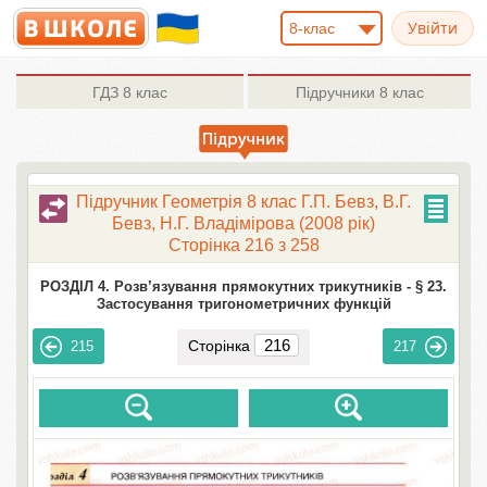
8-клас
ГДЗ
8 клас
Підручники
8 клас
Підручник Геометрія 8 клас Г.П. Бевз, В.Г.
Бевз, Н.Г. Владімірова (2008 рік)
Сторінка 216 з 258
РОЗДІЛ 4. Розв’язування прямокутних трикутників -
§ 23.
Застосування тригонометричних функцій
Сторінка
215
217