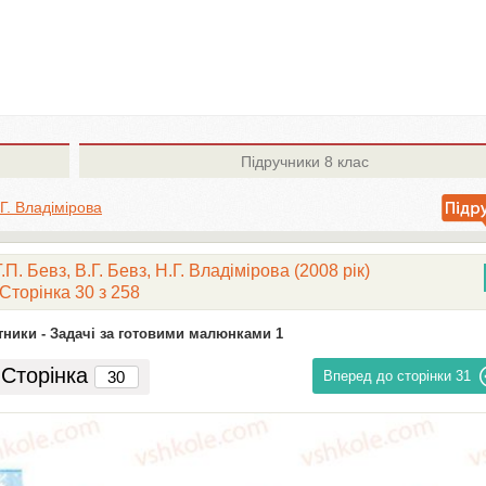
Підручники
8 клас
.Г. Владімірова
П. Бевз, В.Г. Бевз, Н.Г. Владімірова (2008 рік)
Сторінка 30 з 258
ники -
Задачі за готовими малюнками 1
Сторінка
Вперед до сторінки
31