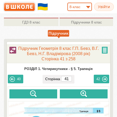
8-клас
ГДЗ
8 клас
Підручники
8 клас
Підручник Геометрія 8 клас Г.П. Бевз, В.Г.
Бевз, Н.Г. Владімірова (2008 рік)
Сторінка 41 з 258
РОЗДІЛ 1. Чотирикутники -
§ 5. Трапеція
Сторінка
40
42