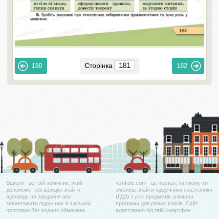
Сторінка
180
182
Вшколі - це твій помічник, який
vshkole.com - це портал, на якому ти
допоможе тобі швидко знайти
зможеш знайти підручники і роз'язники
відповідь на завдання або
(ГДЗ) з усіх предметів шкільної
завантажити підручник зі шкільної
програми для різних класів. Сайт
програми без жодних обмежень.
адаптовано під твій смартфон.