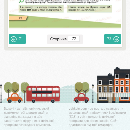
Сторінка
71
73
Вшколі - це твій помічник, який
vshkole.com - це портал, на якому ти
допоможе тобі швидко знайти
зможеш знайти підручники і роз'язники
відповідь на завдання або
(ГДЗ) з усіх предметів шкільної
завантажити підручник зі шкільної
програми для різних класів. Сайт
програми без жодних обмежень.
адаптовано під твій смартфон.