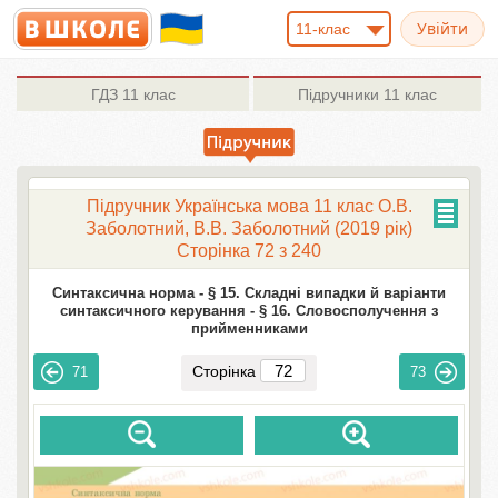
11-клас
ГДЗ
11 клас
Підручники
11 клас
Підручник Українська мова 11 клас О.В.
Заболотний, В.В. Заболотний (2019 рік)
Сторінка 72 з 240
Синтаксична норма -
§ 15. Складні випадки й варіанти
синтаксичного керування -
§ 16. Словосполучення з
прийменниками
Сторінка
71
73