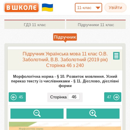
11-клас
ГДЗ
11 клас
Підручники
11 клас
Підручник Українська мова 11 клас О.В.
Заболотний, В.В. Заболотний (2019 рік)
Сторінка 46 з 240
Морфологічна норма -
§ 10. Розвиток мовлення. Усний
переказ тексту із числівниками -
§ 11. Дієслово, дієслівні
форми
Сторінка
45
47