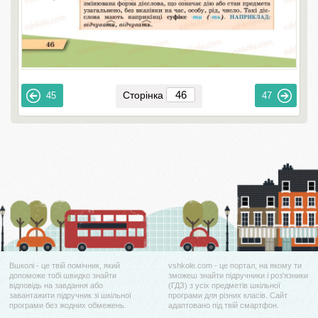
Сторінка
45
47
Вшколі - це твій помічник, який
vshkole.com - це портал, на якому ти
допоможе тобі швидко знайти
зможеш знайти підручники і роз'язники
відповідь на завдання або
(ГДЗ) з усіх предметів шкільної
завантажити підручник зі шкільної
програми для різних класів. Сайт
програми без жодних обмежень.
адаптовано під твій смартфон.