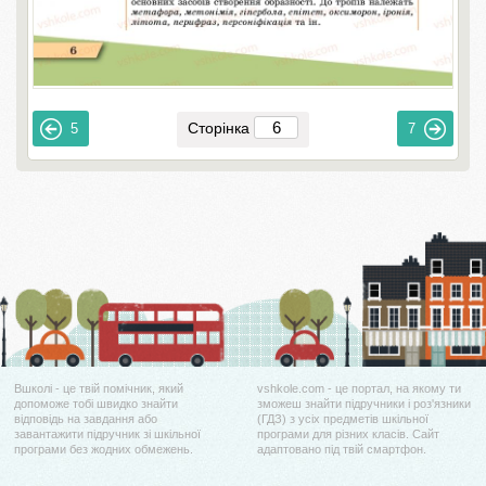
Сторінка
5
7
Вшколі - це твій помічник, який
vshkole.com - це портал, на якому ти
допоможе тобі швидко знайти
зможеш знайти підручники і роз'язники
відповідь на завдання або
(ГДЗ) з усіх предметів шкільної
завантажити підручник зі шкільної
програми для різних класів. Сайт
програми без жодних обмежень.
адаптовано під твій смартфон.