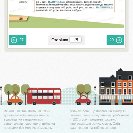
Сторінка
27
29
Вшколі - це твій помічник, який
vshkole.com - це портал, на якому ти
допоможе тобі швидко знайти
зможеш знайти підручники і роз'язники
відповідь на завдання або
(ГДЗ) з усіх предметів шкільної
завантажити підручник зі шкільної
програми для різних класів. Сайт
програми без жодних обмежень.
адаптовано під твій смартфон.