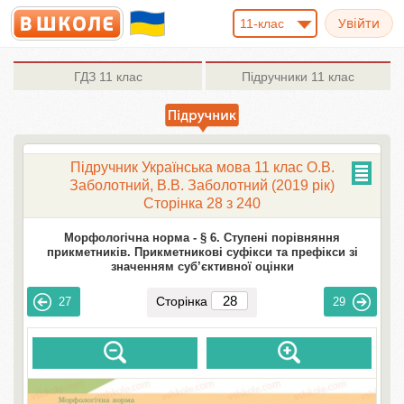
11-клас
ГДЗ
11 клас
Підручники
11 клас
Підручник Українська мова 11 клас О.В.
Заболотний, В.В. Заболотний (2019 рік)
Сторінка 28 з 240
Морфологічна норма -
§ 6. Ступені порівняння
прикметників. Прикметникові суфікси та префікси зі
значенням суб’єктивної оцінки
Сторінка
27
29