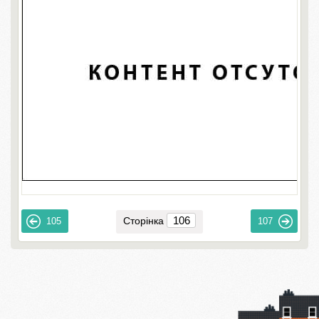
Сторінка
105
107