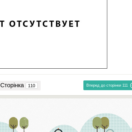
Сторінка
Вперед до сторінки
111