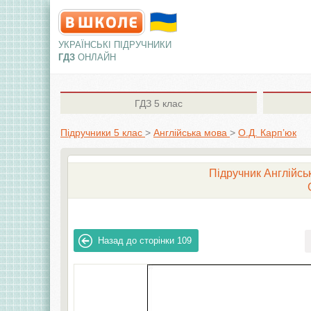
УКРАЇНСЬКІ ПІДРУЧНИКИ
ГДЗ
ОНЛАЙН
ГДЗ
5 клас
Підручники 5 клас
>
Англiйська мова
>
О.Д. Карп’юк
Підручник Англійськ
Назад до сторінки
109