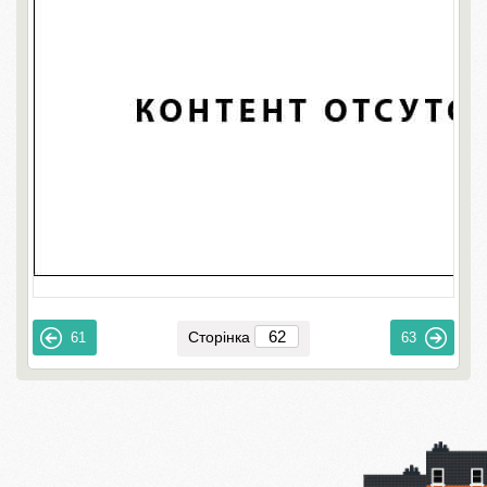
Сторінка
61
63