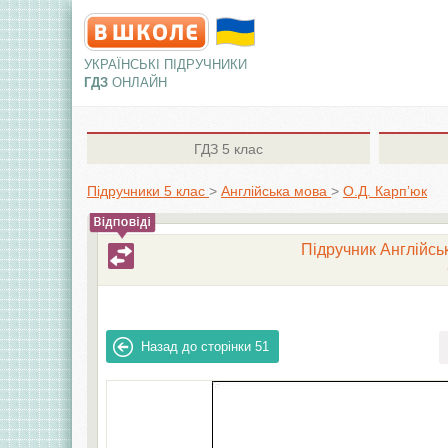
УКРАЇНСЬКІ ПІДРУЧНИКИ
ГДЗ
ОНЛАЙН
ГДЗ
5 клас
Підручники 5 клас
>
Англiйська мова
>
О.Д. Карп’юк
Підручник Англійськ
Назад до сторінки
51