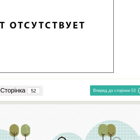
Сторінка
Вперед до сторінки
53