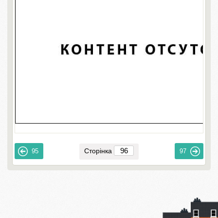
Сторінка
95
97