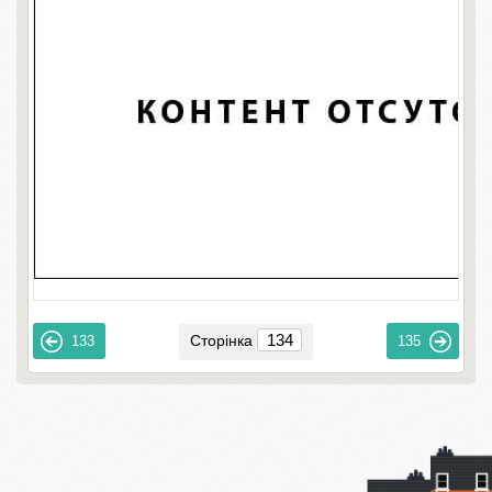
Сторінка
133
135