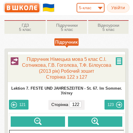
5-клас
ГДЗ
Підручники
Відеоуроки
5 клас
5 клас
5 клас
Підручник Німецька мова 5 клас С.І.
Сотникова, Г.В. Гоголєва, Т.Ф. Білоусова
(2013 рік) Робочий зошит
Сторінка 122 з 127
Lektion 7. FESTE UND JAHRESZEITEN -
St. 67. Im Sommer.
Улітку
Сторінка
121
123