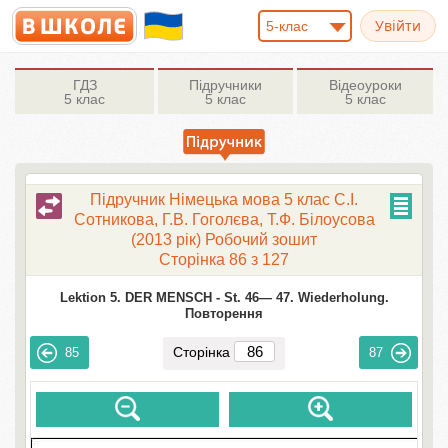
5-клас
ГДЗ
Підручники
Відеоуроки
5 клас
5 клас
5 клас
Підручник Німецька мова 5 клас С.І.
Сотникова, Г.В. Гоголєва, Т.Ф. Білоусова
(2013 рік) Робочий зошит
Сторінка 86 з 127
Lektion 5. DER MENSCH -
St. 46— 47. Wiederholung.
Повторення
Сторінка
85
87