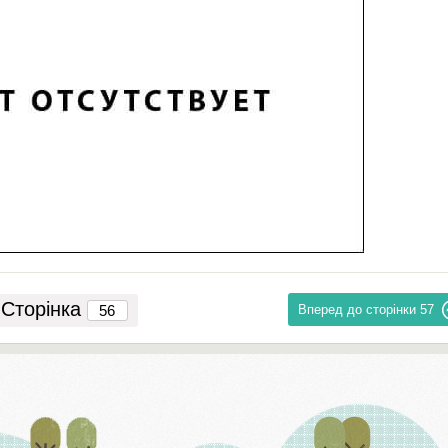
Сторінка
Вперед до сторінки
57