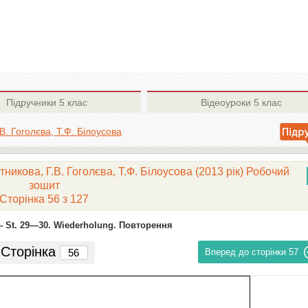
Підручники
5 клас
Відеоуроки
5 клас
.В. Гоголєва, Т.Ф. Білоусова
тникова, Г.В. Гоголєва, Т.Ф. Білоусова (2013 рік) Робочий
зошит
Сторінка 56 з 127
-
St. 29—30. Wiederholung. Повторення
Сторінка
Вперед до сторінки
57