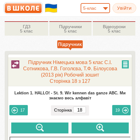
5-клас
ГДЗ
Підручники
Відеоуроки
5 клас
5 клас
5 клас
Підручник Німецька мова 5 клас С.І.
Сотникова, Г.В. Гоголєва, Т.Ф. Білоусова
(2013 рік) Робочий зошит
Сторінка 18 з 127
Lektion 1. HALLO! -
St. 9. Wir kennen das ganze ABC. Ми
знаємо весь алфавіт
Сторінка
17
19