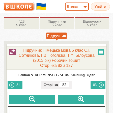
5-клас
ГДЗ
Підручники
Відеоуроки
5 клас
5 клас
5 клас
Підручник Німецька мова 5 клас С.І.
Сотникова, Г.В. Гоголєва, Т.Ф. Білоусова
(2013 рік) Робочий зошит
Сторінка 82 з 127
Lektion 5. DER MENSCH -
St. 44. Kleidung. Одяг
Сторінка
81
83