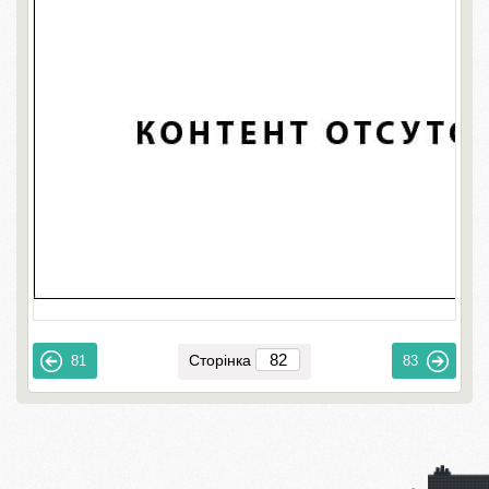
Сторінка
81
83