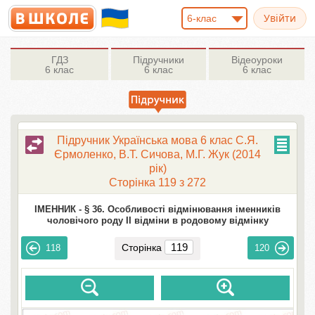
6-клас
ГДЗ
Підручники
Відеоуроки
6 клас
6 клас
6 клас
Підручник Українська мова 6 клас С.Я.
Єрмоленко, В.Т. Сичова, М.Г. Жук (2014
рік)
Сторінка 119 з 272
ІМЕННИК -
§ 36. Особливості відмінювання іменників
чоловічого роду II відміни в родовому відмінку
Сторінка
118
120