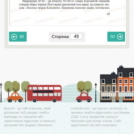
Сторінка
48
50
Вшколі - це твій помічник, який
vshkole.com - це портал, на якому ти
допоможе тобі швидко знайти
зможеш знайти підручники і роз'язники
відповідь на завдання або
(ГДЗ) з усіх предметів шкільної
завантажити підручник зі шкільної
програми для різних класів. Сайт
програми без жодних обмежень.
адаптовано під твій смартфон.